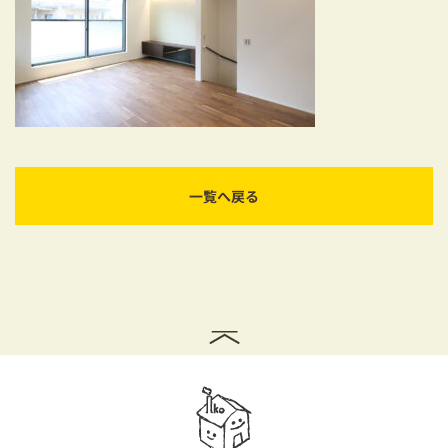
耐震対策も安心の家づくり
リフォーム・リノベーションをお考えの方
必見！土地からお探しの方へ
資金計画についてのご相談
一覧へ戻る
ショールーム
お知らせ
採用情報