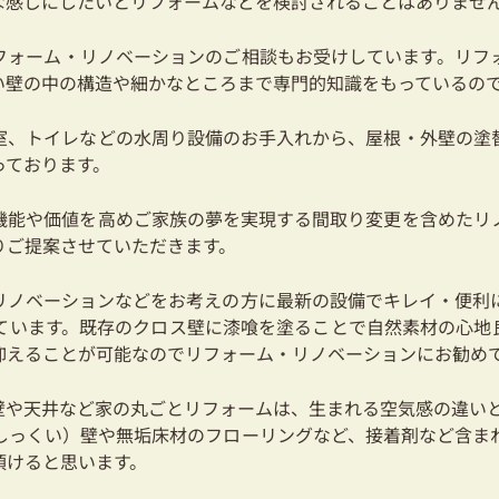
な感じにしたいとリフォームなどを検討されることはありませ
フォーム・リノベーションのご相談もお受けしています。リフ
い壁の中の構造や細かなところまで専門的知識をもっているの
室、トイレなどの水周り設備のお手入れから、屋根・外壁の塗
っております。
機能や価値を高めご家族の夢を実現する間取り変更を含めたリ
りご提案させていただきます。
リノベーションなどをお考えの方に最新の設備でキレイ・便利
ています。既存のクロス壁に漆喰を塗ることで自然素材の心地
抑えることが可能なのでリフォーム・リノベーションにお勧め
壁や天井など家の丸ごとリフォームは、生まれる空気感の違い
しっくい）壁や無垢床材のフローリングなど、接着剤など含ま
頂けると思います。