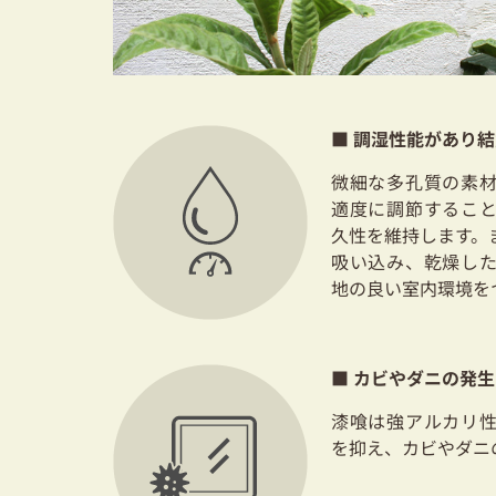
■ 調湿性能があり
微細な多孔質の素
適度に調節するこ
久性を維持します。
吸い込み、乾燥し
地の良い室内環境を
■ カビやダニの発生
漆喰は強アルカリ
を抑え、カビやダニ