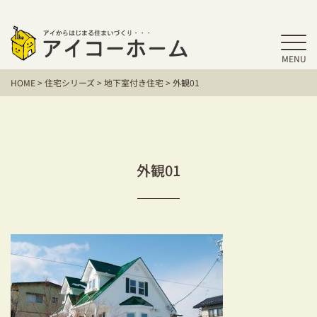
MENU
HOME
HOME
>
住宅シリーズ
>
地下室付き住宅
>
外観01
アイコーホームの家づくり
施工事例
お客様の声
外観01
保証／アフターサポート
住宅シリーズ
二世帯住宅をお考えの方
建て替えをお考えの方