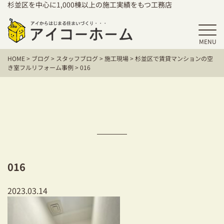
杉並区を中心に1,000棟以上の施工実績をもつ工務店
MENU
HOME
HOME
>
ブログ
>
スタッフブログ
>
施工現場
>
杉並区で賃貸マンションの空
アイコーホームの家づくり
き室フルリフォーム事例
>
016
施工事例
お客様の声
保証／アフターサポート
住宅シリーズ
016
二世帯住宅をお考えの方
2023.03.14
建て替えをお考えの方