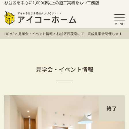
杉並区を中心に1,000棟以上の施工実績をもつ工務店
MENU
HOME
HOME
>
見学会・イベント情報
>
杉並区西荻南にて 完成見学会開催します
アイコーホームの家づくり
施工事例
お客様の声
見学会・イベント情報
保証／アフターサポート
住宅シリーズ
二世帯住宅をお考えの方
終了
建て替えをお考えの方