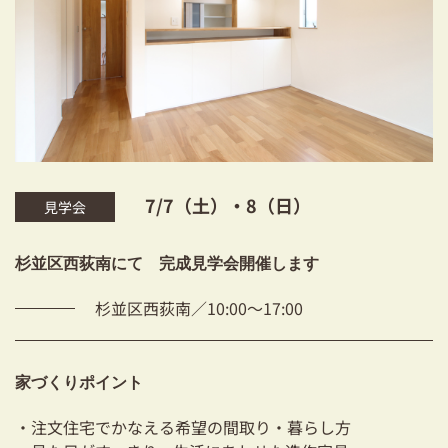
耐震対策も安心の家づくり
リフォーム・リノベーションをお考えの方
必見！土地からお探しの方へ
資金計画についてのご相談
ショールーム
7/7（土）・8（日）
見学会
お知らせ
杉並区西荻南にて 完成見学会開催します
採用情報
杉並区西荻南／10:00～17:00
家づくりポイント
・注文住宅でかなえる希望の間取り・暮らし方