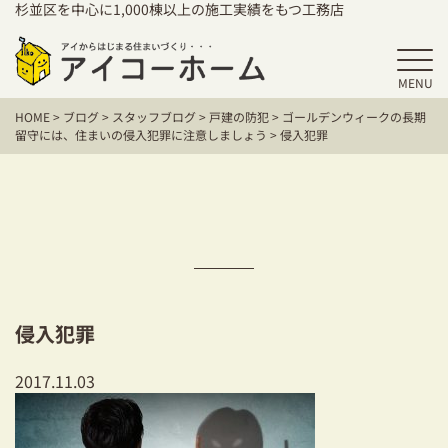
杉並区を中心に1,000棟以上の施工実績をもつ工務店
MENU
HOME
HOME
>
ブログ
>
スタッフブログ
>
戸建の防犯
>
ゴールデンウィークの長期
アイコーホームの家づくり
留守には、住まいの侵入犯罪に注意しましょう
>
侵入犯罪
施工事例
お客様の声
保証／アフターサポート
住宅シリーズ
侵入犯罪
二世帯住宅をお考えの方
2017.11.03
建て替えをお考えの方