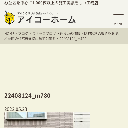
杉並区を中心に1,000棟以上の施工実績をもつ工務店
MENU
HOME
HOME
>
ブログ
>
スタッフブログ
>
住まいの情報
>
防犯砂利の敷き込みで、
アイコーホームの家づくり
杉並区の住宅裏通路に防犯対策を
>
22408124_m780
施工事例
お客様の声
保証／アフターサポート
住宅シリーズ
22408124_m780
二世帯住宅をお考えの方
2022.05.23
建て替えをお考えの方