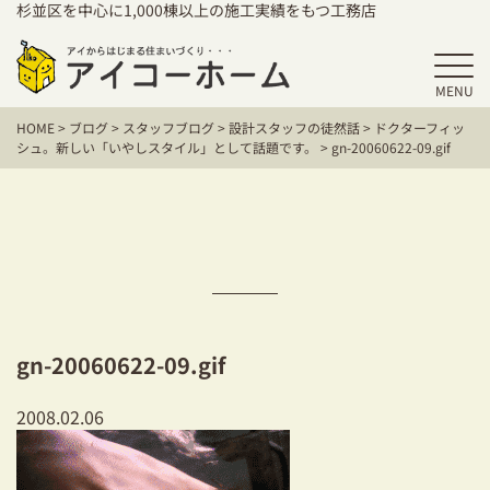
杉並区を中心に1,000棟以上の施工実績をもつ工務店
MENU
HOME
HOME
>
ブログ
>
スタッフブログ
>
設計スタッフの徒然話
>
ドクターフィッ
アイコーホームの家づくり
シュ。新しい「いやしスタイル」として話題です。
>
gn-20060622-09.gif
施工事例
お客様の声
保証／アフターサポート
住宅シリーズ
gn-20060622-09.gif
二世帯住宅をお考えの方
2008.02.06
建て替えをお考えの方