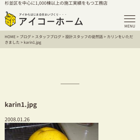
杉並区を中心に1,000棟以上の施工実績をもつ工務店
MENU
HOME
HOME
>
ブログ
>
スタッフブログ
>
設計スタッフの徒然話
>
カリンをいただ
アイコーホームの家づくり
きました
>
karin1.jpg
施工事例
お客様の声
保証／アフターサポート
住宅シリーズ
karin1.jpg
二世帯住宅をお考えの方
2008.01.26
建て替えをお考えの方