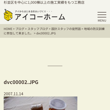
杉並区を中心に1,000棟以上の施工実績をもつ工務店
MENU
HOME
HOME
>
ブログ
>
スタッフブログ
>
設計スタッフの徒然話
>
地域の防災訓練
アイコーホームの家づくり
に参加して来ました。
>
dvc00002.JPG
施工事例
お客様の声
保証／アフターサポート
住宅シリーズ
dvc00002.JPG
二世帯住宅をお考えの方
2007.11.14
建て替えをお考えの方