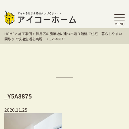
MENU
HOME
HOME
>
施工事例
>
練馬区の旗竿地に建つ木造３階建て住宅 暮らしやすい
アイコーホームの家づくり
間取りで快適生活を実現
>
_Y5A8875
施工事例
お客様の声
保証／アフターサポート
住宅シリーズ
_Y5A8875
二世帯住宅をお考えの方
2020.11.25
建て替えをお考えの方