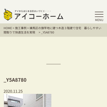
MENU
HOME
HOME
>
施工事例
>
練馬区の旗竿地に建つ木造３階建て住宅 暮らしやすい
アイコーホームの家づくり
間取りで快適生活を実現
>
_Y5A8780
施工事例
お客様の声
保証／アフターサポート
住宅シリーズ
_Y5A8780
二世帯住宅をお考えの方
2020.11.25
建て替えをお考えの方