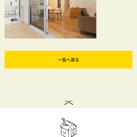
耐震対策も安心の家づくり
リフォーム・リノベーションをお考えの方
必見！土地からお探しの方へ
資金計画についてのご相談
一覧へ戻る
ショールーム
お知らせ
採用情報