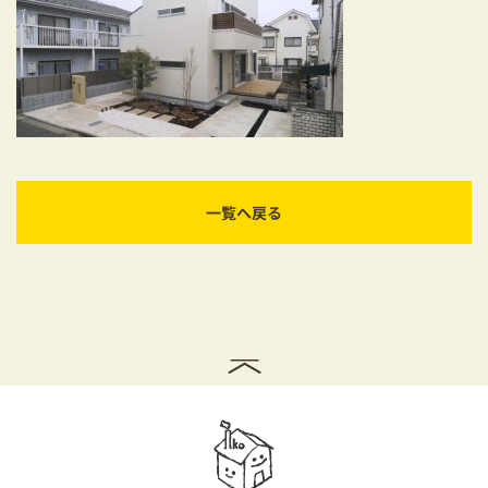
耐震対策も安心の家づくり
リフォーム・リノベーションをお考えの方
必見！土地からお探しの方へ
資金計画についてのご相談
一覧へ戻る
ショールーム
お知らせ
採用情報