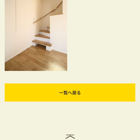
耐震対策も安心の家づくり
リフォーム・リノベーションをお考えの方
必見！土地からお探しの方へ
資金計画についてのご相談
ショールーム
お知らせ
採用情報
一覧へ戻る