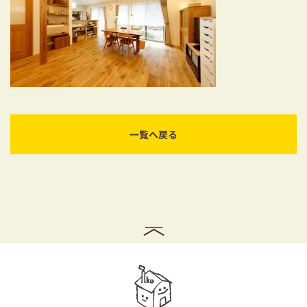
耐震対策も安心の家づくり
リフォーム・リノベーションをお考えの方
必見！土地からお探しの方へ
資金計画についてのご相談
一覧へ戻る
ショールーム
お知らせ
採用情報