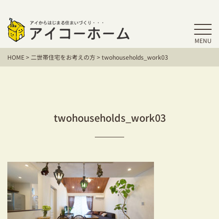
MENU
HOME
HOME
>
二世帯住宅をお考えの方
>
twohouseholds_work03
アイコーホームの家づくり
施工事例
お客様の声
twohouseholds_work03
保証／アフターサポート
住宅シリーズ
二世帯住宅をお考えの方
建て替えをお考えの方