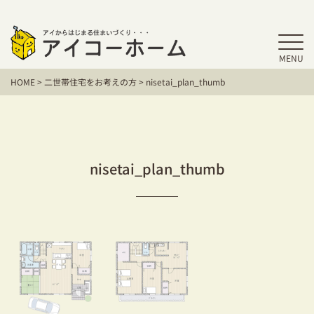
MENU
HOME
HOME
>
二世帯住宅をお考えの方
>
nisetai_plan_thumb
アイコーホームの家づくり
施工事例
お客様の声
nisetai_plan_thumb
保証／アフターサポート
住宅シリーズ
二世帯住宅をお考えの方
建て替えをお考えの方