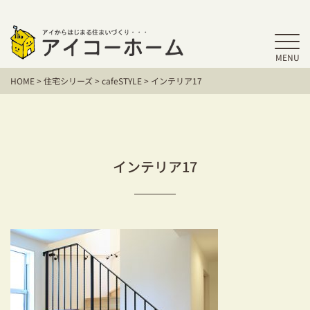
MENU
HOME
HOME
>
住宅シリーズ
>
cafeSTYLE
>
インテリア17
アイコーホームの家づくり
施工事例
お客様の声
インテリア17
保証／アフターサポート
住宅シリーズ
二世帯住宅をお考えの方
建て替えをお考えの方