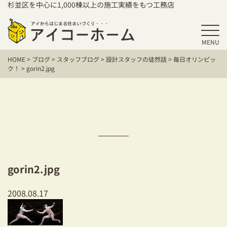
杉並区を中心に1,000棟以上の施工実績をもつ工務店
MENU
HOME
HOME
>
ブログ
>
スタッフブログ
>
設計スタッフの徒然話
>
毎日オリンピッ
アイコーホームの家づくり
ク！
>
gorin2.jpg
施工事例
お客様の声
保証／アフターサポート
住宅シリーズ
gorin2.jpg
二世帯住宅をお考えの方
2008.08.17
建て替えをお考えの方