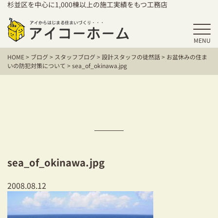
杉並区を中心に1,000棟以上の施工実績をもつ工務店
MENU
HOME
HOME
>
ブログ
>
スタッフブログ
>
設計スタッフの徒然話
>
お盆休みの住ま
アイコーホームの家づくり
いの防犯対策について
>
sea_of_okinawa.jpg
施工事例
お客様の声
保証／アフターサポート
住宅シリーズ
sea_of_okinawa.jpg
二世帯住宅をお考えの方
2008.08.12
建て替えをお考えの方