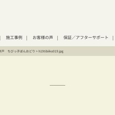
施工事例
お客様の声
保証／アフターサポート
井戸 ちびっ子ぼんおどり
>
h19tibiiko019.jpg