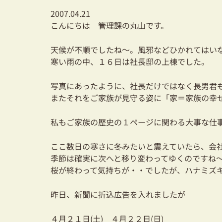
2007.04.21
こんにちは 管理課の丸山です。
天候が不順でしたね～。風邪などひかれてはい
寒い雨の中、１６日は社長邸の上棟でした。
写真にあったように、社長だけではなく長男君
またそれをご家族が見守る姿に「家＝家族の幸
私もご家族の歴史の１ページに関わる大事な仕
ここ数日の寒さに冬みたいと震えていたら、会
季節は確実に次へと移り変わってゆくのですね
桜が終わって気持ちが・・でしたが、ハナミズ
昨日、新聞に折込広告を入れましたが
４月２１日(土) ４月２２日(日)