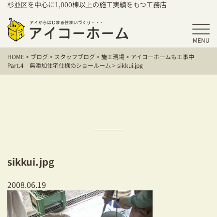
杉並区を中心に1,000棟以上の施工実績をもつ工務店
MENU
HOME
HOME
>
ブログ
>
スタッフブログ
>
施工現場
>
アイコーホームも工事中
アイコーホームの家づくり
Part.4 無添加住宅仕様のショールーム
>
sikkui.jpg
施工事例
お客様の声
保証／アフターサポート
住宅シリーズ
sikkui.jpg
二世帯住宅をお考えの方
2008.06.19
建て替えをお考えの方