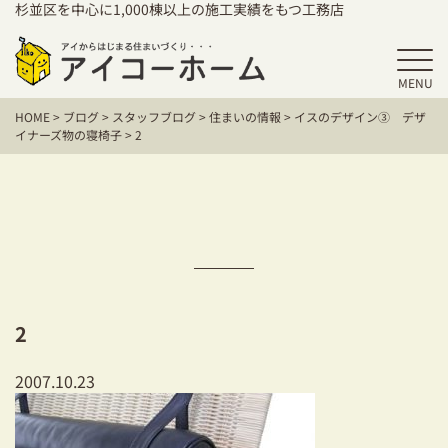
杉並区を中心に1,000棟以上の施工実績をもつ工務店
MENU
HOME
HOME
>
ブログ
>
スタッフブログ
>
住まいの情報
>
イスのデザイン③ デザ
アイコーホームの家づくり
イナーズ物の寝椅子
>
2
施工事例
お客様の声
保証／アフターサポート
住宅シリーズ
2
二世帯住宅をお考えの方
2007.10.23
建て替えをお考えの方