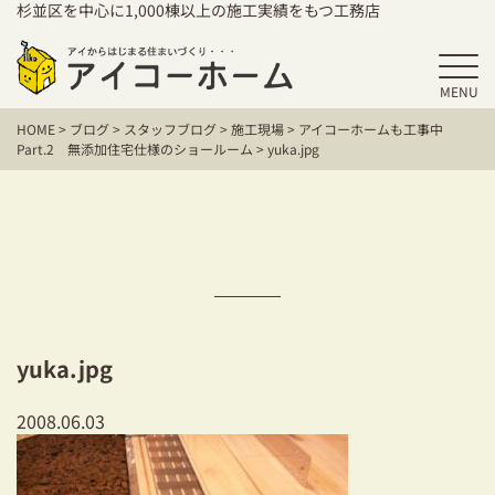
杉並区を中心に1,000棟以上の施工実績をもつ工務店
MENU
HOME
HOME
>
ブログ
>
スタッフブログ
>
施工現場
>
アイコーホームも工事中
アイコーホームの家づくり
Part.2 無添加住宅仕様のショールーム
>
yuka.jpg
施工事例
お客様の声
保証／アフターサポート
住宅シリーズ
yuka.jpg
二世帯住宅をお考えの方
2008.06.03
建て替えをお考えの方