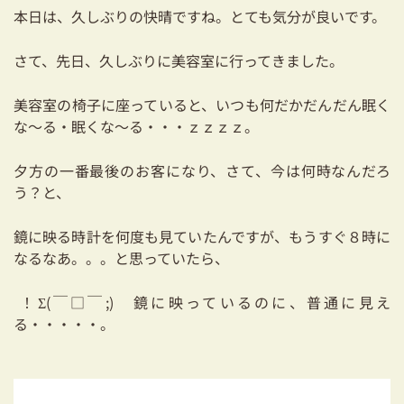
耐震対策も安心の家づくり
本日は、久しぶりの快晴ですね。とても気分が良いです。
リフォーム・リノベーションをお考えの方
さて、先日、久しぶりに美容室に行ってきました。
必見！土地からお探しの方へ
美容室の椅子に座っていると、いつも何だかだんだん眠く
な～る・眠くな～る・・・ｚｚｚｚ。
資金計画についてのご相談
夕方の一番最後のお客になり、さて、今は何時なんだろ
ショールーム
う？と、
お知らせ
鏡に映る時計を何度も見ていたんですが、もうすぐ８時に
なるなあ。。。と思っていたら、
採用情報
！Σ(￣□￣;) 鏡に映っているのに、普通に見え
る・・・・・。