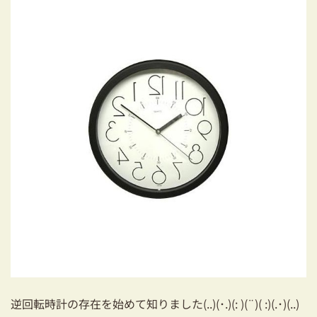
03-3334-0334
逆回転時計の存在を始めて知りました(..)(･.)(: )(¨)( :)(.･)(..)