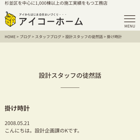
杉並区を中心に1,000棟以上の施工実績をもつ工務店
MENU
HOME
HOME
>
ブログ
>
スタッフブログ
>
設計スタッフの徒然話
>
掛け時計
アイコーホームの家づくり
施工事例
お客様の声
設計スタッフの徒然話
保証／アフターサポート
住宅シリーズ
掛け時計
二世帯住宅をお考えの方
2008.05.21
建て替えをお考えの方
こんにちは。設計企画課のKです。