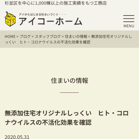
杉並区を中心に1,000棟以上の施工実績をもつ工務店
MENU
HOME
HOME
>
ブログ
>
スタッフブログ
>
住まいの情報
>
無添加住宅オリジナルし
アイコーホームの家づくり
っくい ヒト・コロナウイルスの不活化効果を確認
施工事例
お客様の声
住まいの情報
保証／アフターサポート
住宅シリーズ
無添加住宅オリジナルしっくい ヒト・コロ
二世帯住宅をお考えの方
ナウイルスの不活化効果を確認
建て替えをお考えの方
2020.05.31