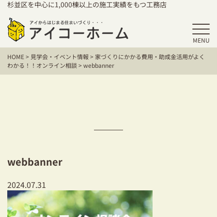
杉並区を中心に1,000棟以上の施工実績をもつ工務店
MENU
HOME
HOME
>
見学会・イベント情報
>
家づくりにかかる費用・助成金活用がよく
アイコーホームの家づくり
わかる！！オンライン相談
>
webbanner
施工事例
お客様の声
保証／アフターサポート
住宅シリーズ
webbanner
二世帯住宅をお考えの方
2024.07.31
建て替えをお考えの方