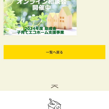
耐震対策も安心の家づくり
リフォーム・リノベーションをお考えの方
必見！土地からお探しの方へ
資金計画についてのご相談
ショールーム
一覧へ戻る
お知らせ
採用情報