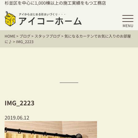
杉並区を中心に1,000棟以上の施工実績をもつ工務店
MENU
HOME
HOME
>
ブログ
>
スタッフブログ
>
気になるカーテンでお気に入りのお部屋
アイコーホームの家づくり
に♪
>
IMG_2223
施工事例
お客様の声
保証／アフターサポート
住宅シリーズ
IMG_2223
二世帯住宅をお考えの方
2019.06.12
建て替えをお考えの方