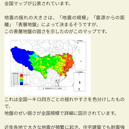
全国マップが公表されています。
耐震対策も安心の家づくり
地震の揺れの大きさは、「地震の規模」「震源からの距
リフォーム・リノベーションをお考えの方
離」「表層地盤」によって決まるそうですが、
この表層地盤の固さを示したのがこのマップです。
必見！土地からお探しの方へ
資金計画についてのご相談
ショールーム
お知らせ
採用情報
これは全国一キロ四方ごとの揺れやすさを色分けしたもの
で、
地盤のぜい弱さが全国規模で詳細に図示されています。
近年各地で大きな地震が頻繁に起き、住宅建築でも耐震強