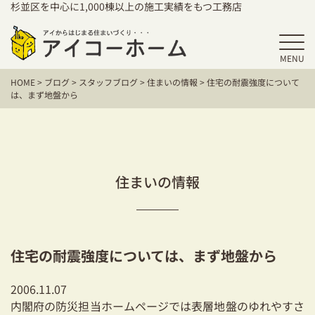
杉並区を中心に1,000棟以上の施工実績をもつ工務店
MENU
HOME
HOME
>
ブログ
>
スタッフブログ
>
住まいの情報
>
住宅の耐震強度について
アイコーホームの家づくり
は、まず地盤から
施工事例
お客様の声
住まいの情報
保証／アフターサポート
住宅シリーズ
住宅の耐震強度については、まず地盤から
二世帯住宅をお考えの方
2006.11.07
建て替えをお考えの方
内閣府の防災担当ホームページでは表層地盤のゆれやすさ