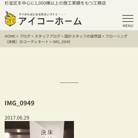
杉並区を中心に1,000棟以上の施工実績をもつ工務店
MENU
HOME
HOME
>
ブログ
>
スタッフブログ
>
設計スタッフの徒然話
>
フローリング
アイコーホームの家づくり
（床板）のコーディネート
>
IMG_0949
施工事例
お客様の声
保証／アフターサポート
住宅シリーズ
IMG_0949
二世帯住宅をお考えの方
2017.06.29
建て替えをお考えの方