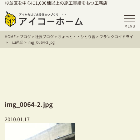
杉並区を中心に1,000棟以上の施工実績をもつ工務店
MENU
HOME
HOME
>
ブログ
>
社長ブログ
>
ちょっと・・ひとり言
>
フランクロイドライ
アイコーホームの家づくり
ト 山邑邸
>
img_0064-2.jpg
施工事例
お客様の声
保証／アフターサポート
住宅シリーズ
img_0064-2.jpg
二世帯住宅をお考えの方
2010.01.17
建て替えをお考えの方