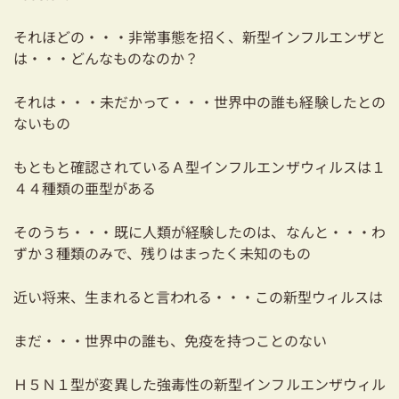
耐震対策も安心の家づくり
それほどの・・・非常事態を招く、新型インフルエンザと
リフォーム・リノベーションをお考えの方
は・・・どんなものなのか？
必見！土地からお探しの方へ
それは・・・未だかって・・・世界中の誰も経験したとの
ないもの
資金計画についてのご相談
もともと確認されているＡ型インフルエンザウィルスは１
ショールーム
４４種類の亜型がある
お知らせ
そのうち・・・既に人類が経験したのは、なんと・・・わ
ずか３種類のみで、残りはまったく未知のもの
採用情報
近い将来、生まれると言われる・・・この新型ウィルスは
まだ・・・世界中の誰も、免疫を持つことのない
Ｈ５Ｎ１型が変異した強毒性の新型インフルエンザウィル