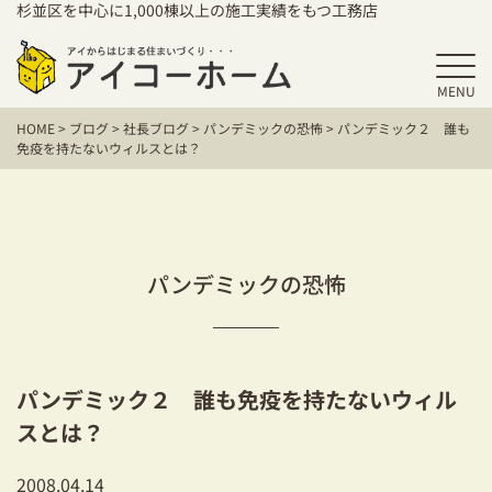
杉並区を中心に1,000棟以上の施工実績をもつ工務店
MENU
HOME
HOME
>
ブログ
>
社長ブログ
>
パンデミックの恐怖
>
パンデミック２ 誰も
アイコーホームの家づくり
免疫を持たないウィルスとは？
施工事例
お客様の声
パンデミックの恐怖
保証／アフターサポート
住宅シリーズ
パンデミック２ 誰も免疫を持たないウィル
二世帯住宅をお考えの方
スとは？
建て替えをお考えの方
2008.04.14