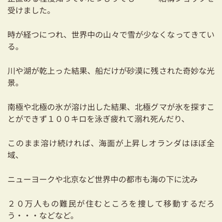
03-3334-0334
受けました。
時が経つにつれ、世界中の山々で雪が少なくなってきてい
る。
川や湖が乾上った結果、船だけが砂漠に残された奇妙な光
景。
南極や北極の氷が溶け出した結果、北極グマが氷を探すこ
とができず１００キロを泳ぎ疲れて溺れ死んだり、
このまま溶け続ければ、海面が上昇しオランダはほぼ全
域、
ニューヨークや北京など世界中の都市も海の下に沈み
２０万人もの難民が住むところを捜して移動するだろ
う・・・などなど。