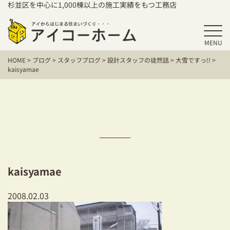
杉並区を中心に1,000棟以上の施工実績をもつ工務店
MENU
HOME
HOME
>
ブログ
>
スタッフブログ
>
設計スタッフの徒然話
>
大雪ですっ!!
>
アイコーホームの家づくり
kaisyamae
施工事例
お客様の声
保証／アフターサポート
住宅シリーズ
kaisyamae
二世帯住宅をお考えの方
2008.02.03
建て替えをお考えの方