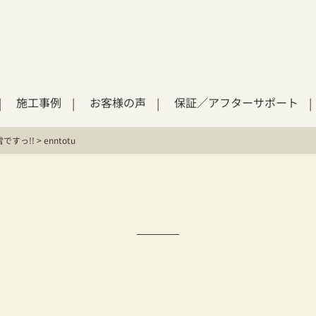
施工事例
お客様の声
保証／アフターサポート
雪ですっ!!
>
enntotu