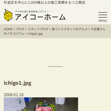
杉並区を中心に1,000棟以上の施工実績をもつ工務店
MENU
HOME
HOME
>
ブログ
>
スタッフブログ
>
家づくりスタッフのグルメ
>
千疋屋さん
アイコーホームの家づくり
のイチゴパフェ
>
ichigo1.jpg
施工事例
お客様の声
保証／アフターサポート
住宅シリーズ
ichigo1.jpg
二世帯住宅をお考えの方
2008.01.18
建て替えをお考えの方