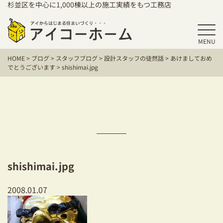
杉並区を中心に1,000棟以上の施工実績をもつ工務店
MENU
HOME
HOME
>
ブログ
>
スタッフブログ
>
設計スタッフの徒然話
>
あけましておめ
アイコーホームの家づくり
でとうございます
>
shishimai.jpg
施工事例
お客様の声
保証／アフターサポート
住宅シリーズ
shishimai.jpg
二世帯住宅をお考えの方
2008.01.07
建て替えをお考えの方