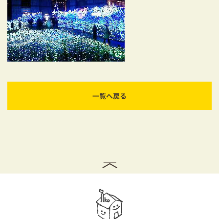
耐震対策も安心の家づくり
リフォーム・リノベーションをお考えの方
必見！土地からお探しの方へ
資金計画についてのご相談
一覧へ戻る
ショールーム
お知らせ
採用情報