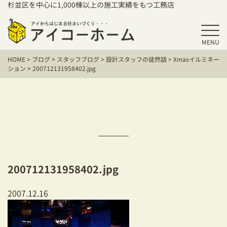
杉並区を中心に1,000棟以上の施工実績をもつ工務店
MENU
HOME
HOME
>
ブログ
>
スタッフブログ
>
設計スタッフの徒然話
>
Xmasイルミネー
アイコーホームの家づくり
ション
>
200712131958402.jpg
施工事例
お客様の声
保証／アフターサポート
住宅シリーズ
200712131958402.jpg
二世帯住宅をお考えの方
2007.12.16
建て替えをお考えの方