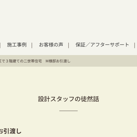
施工事例
お客様の声
保証／アフターサポート
区で３階建ての二世帯住宅 M様邸お引渡し
設計スタッフの徒然話
お引渡し