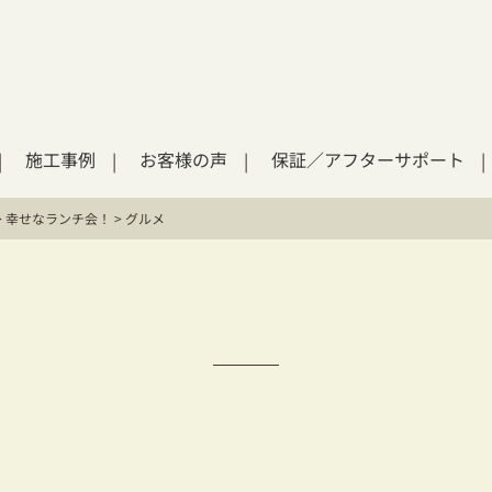
施工事例
お客様の声
保証／アフターサポート
>
幸せなランチ会！
>
グルメ