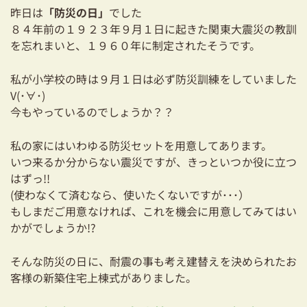
耐震対策も安心の家づくり
昨日は
「防災の日」
でした
８４年前の１９２３年９月１日に起きた関東大震災の教訓
リフォーム・リノベーションをお考えの方
を忘れまいと、１９６０年に制定されたそうです。
必見！土地からお探しの方へ
私が小学校の時は９月１日は必ず防災訓練をしていました
V(･∀･)
資金計画についてのご相談
今もやっているのでしょうか？？
ショールーム
私の家にはいわゆる防災セットを用意してあります。
いつ来るか分からない震災ですが、きっといつか役に立つ
お知らせ
はずっ!!
(使わなくて済むなら、使いたくないですが･･･）
採用情報
もしまだご用意なければ、これを機会に用意してみてはい
かがでしょうか!?
そんな防災の日に、耐震の事も考え建替えを決められたお
客様の新築住宅上棟式がありました。