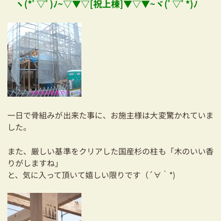
ヽ(*ﾟ▽ﾟ)ﾉ~▽▼▽[祝上棟]▼▽▼~ヾ(ﾟ▽ﾟ*)ﾉ
03-3334-0334
一日で骨組みが出来た事に、お施主様は大変驚かれていま
した。
また、厳しい基準をクリアした国産杉の柱も「木のいい香
りがしますね」
と、気に入って頂いて嬉しい限りです（´∀｀*)