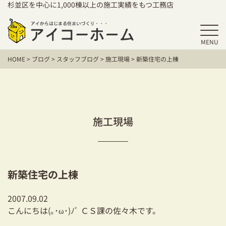
杉並区を中心に1,000棟以上の施工実績をもつ工務店
MENU
HOME
HOME
>
ブログ
>
スタッフブログ
>
施工現場
>
新築住宅の上棟
アイコーホームの家づくり
施工事例
お客様の声
施工現場
保証／アフターサポート
住宅シリーズ
新築住宅の上棟
二世帯住宅をお考えの方
2007.09.02
建て替えをお考えの方
こんにちは(｡･ω･)ﾉﾞ ＣＳ課の佐々木です。