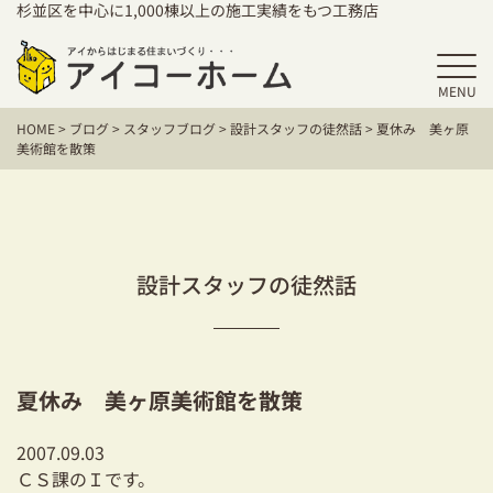
杉並区を中心に1,000棟以上の施工実績をもつ工務店
MENU
HOME
HOME
>
ブログ
>
スタッフブログ
>
設計スタッフの徒然話
>
夏休み 美ヶ原
アイコーホームの家づくり
美術館を散策
施工事例
お客様の声
設計スタッフの徒然話
保証／アフターサポート
住宅シリーズ
夏休み 美ヶ原美術館を散策
二世帯住宅をお考えの方
2007.09.03
建て替えをお考えの方
ＣＳ課のＩです。