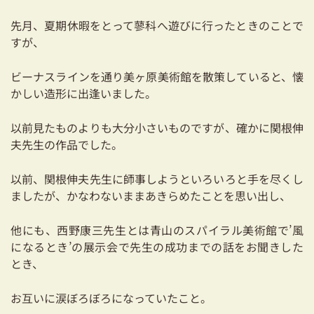
耐震対策も安心の家づくり
先月、夏期休暇をとって蓼科へ遊びに行ったときのことで
すが、
リフォーム・リノベーションをお考えの方
ビーナスラインを通り美ヶ原美術館を散策していると、懐
必見！土地からお探しの方へ
かしい造形に出逢いました。
資金計画についてのご相談
以前見たものよりも大分小さいものですが、確かに関根伸
ショールーム
夫先生の作品でした。
お知らせ
以前、関根伸夫先生に師事しようといろいろと手を尽くし
ましたが、かなわないままあきらめたことを思い出し、
採用情報
他にも、西野康三先生とは青山のスパイラル美術館で’風
になるとき’の展示会で先生の成功までの話をお聞きした
とき、
お互いに涙ぼろぼろになっていたこと。