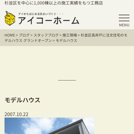
杉並区を中心に1,000棟以上の施工実績をもつ工務店
MENU
HOME
HOME
>
ブログ
>
スタッフブログ
>
施工現場
>
杉並区高井戸に注文住宅のモ
アイコーホームの家づくり
デルハウス グランドオープン
>
モデルハウス
施工事例
お客様の声
保証／アフターサポート
住宅シリーズ
モデルハウス
二世帯住宅をお考えの方
2007.10.22
建て替えをお考えの方