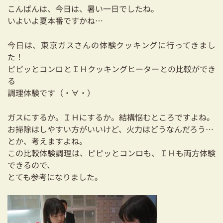
耐震対策も安心の家づくり
こんばんは、今日は、暑い一日でしたね。
いよいよ夏本番ですかね…
リフォーム・リノベーションをお考えの方
今日は、東京ガスさんの体験クッキングに行ってきまし
必見！土地からお探しの方へ
た！
ピピッとコンロとＩＨクッキングヒーターとの比較ができ
資金計画についてのご相談
る
調理体験です（・∀・）
ショールーム
ガスにするか。ＩＨにするか。結構悩むところですよね。
お知らせ
お掃除はしやすい方がいいけど、火力はどうなんだろう…
とか、考えますよね。
採用情報
この比較体験調理は、ピピッとコンロも、ＩＨも両方体験
できるので、
とても参考になりました。