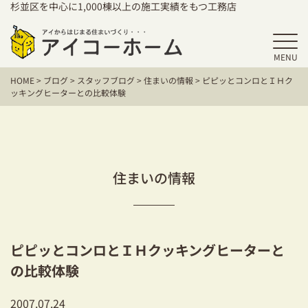
杉並区を中心に1,000棟以上の施工実績をもつ工務店
MENU
HOME
HOME
>
ブログ
>
スタッフブログ
>
住まいの情報
>
ピピッとコンロとＩＨク
アイコーホームの家づくり
ッキングヒーターとの比較体験
施工事例
お客様の声
住まいの情報
保証／アフターサポート
住宅シリーズ
ピピッとコンロとＩＨクッキングヒーターと
二世帯住宅をお考えの方
の比較体験
建て替えをお考えの方
2007.07.24