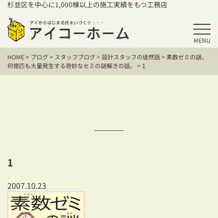
杉並区を中心に1,000棟以上の施工実績をもつ工務店
MENU
HOME
HOME
>
ブログ
>
スタッフブログ
>
設計スタッフの徒然話
>
素数ゼミの謎。
アイコーホームの家づくり
何億匹も大量発生する奇妙なセミの謎解きの話。
>
1
施工事例
お客様の声
保証／アフターサポート
住宅シリーズ
1
二世帯住宅をお考えの方
2007.10.23
建て替えをお考えの方