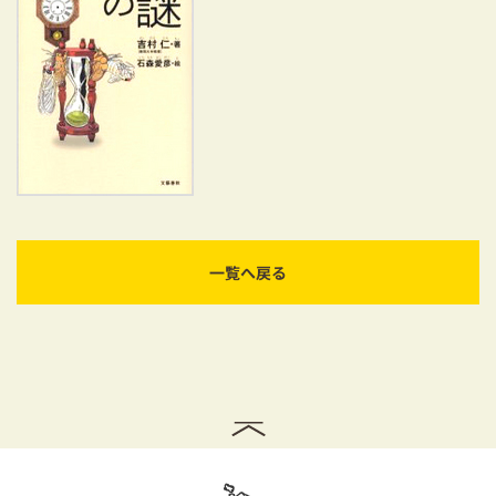
耐震対策も安心の家づくり
リフォーム・リノベーションをお考えの方
必見！土地からお探しの方へ
資金計画についてのご相談
ショールーム
一覧へ戻る
お知らせ
採用情報