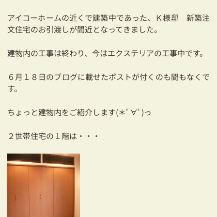
耐震対策も安心の家づくり
アイコーホームの近くで建築中であった、Ｋ様邸 新築注
文住宅のお引渡しが間近となってきました。
リフォーム・リノベーションをお考えの方
建物内の工事は終わり、今はエクステリアの工事中です。
必見！土地からお探しの方へ
資金計画についてのご相談
６月１８日のブログ
に載せたポストが付くのも間もなくで
す。
ショールーム
ちょっと建物内をご紹介します(＊ﾟ∀ﾟ)っ
お知らせ
２世帯住宅の１階は・・・
採用情報