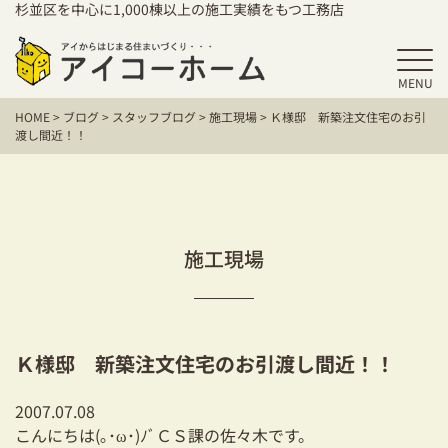
杉並区を中心に1,000棟以上の施工実績をもつ工務店
MENU
HOME
HOME
>
ブログ
>
スタッフブログ
>
施工現場
>
Ｋ様邸 新築注文住宅のお引
アイコーホームの家づくり
渡し間近！！
施工事例
お客様の声
施工現場
保証／アフターサポート
住宅シリーズ
Ｋ様邸 新築注文住宅のお引渡し間近！！
二世帯住宅をお考えの方
2007.07.08
建て替えをお考えの方
こんにちは(｡･ω･)ﾉﾞＣＳ課の佐々木です。