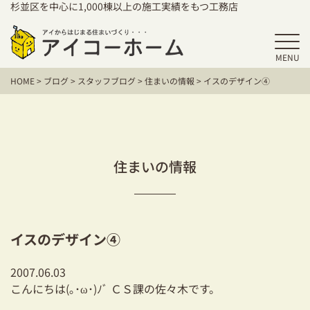
杉並区を中心に1,000棟以上の施工実績をもつ工務店
MENU
HOME
HOME
>
ブログ
>
スタッフブログ
>
住まいの情報
>
イスのデザイン④
アイコーホームの家づくり
施工事例
お客様の声
住まいの情報
保証／アフターサポート
住宅シリーズ
イスのデザイン④
二世帯住宅をお考えの方
2007.06.03
建て替えをお考えの方
こんにちは(｡･ω･)ﾉﾞ ＣＳ課の佐々木です。