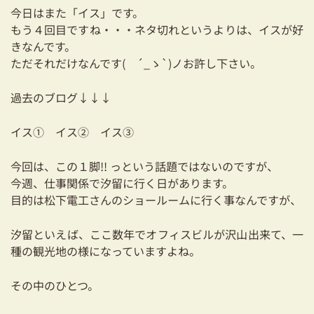
耐震対策も安心の家づくり
今日はまた「イス」です。
もう４回目ですね・・・ネタ切れというよりは、イスが好
リフォーム・リノベーションをお考えの方
きなんです。
ただそれだけなんです( ´_ゝ`)ノお許し下さい。
必見！土地からお探しの方へ
過去のブログ↓↓↓
資金計画についてのご相談
イス①
イス②
イス③
ショールーム
今回は、この１脚!! っという話題ではないのですが、
お知らせ
今週、仕事関係で汐留に行く日があります。
目的は松下電工さんのショールームに行く事なんですが、
採用情報
汐留といえば、ここ数年でオフィスビルが沢山出来て、一
種の観光地の様になっていますよね。
その中のひとつ。