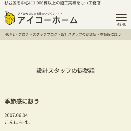
杉並区を中心に1,000棟以上の施工実績をもつ工務店
MENU
HOME
HOME
>
ブログ
>
スタッフブログ
>
設計スタッフの徒然話
>
季節感に想う
アイコーホームの家づくり
施工事例
お客様の声
設計スタッフの徒然話
保証／アフターサポート
住宅シリーズ
季節感に想う
二世帯住宅をお考えの方
2007.06.04
建て替えをお考えの方
こんにちは。